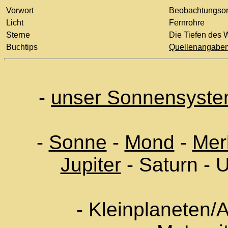
Vorwort
Beobachtungsor
Licht
Fernrohre
Sterne
Die Tiefen des W
Buchtips
Quellenangabe
-
unser Sonnensyst
-
Sonne
-
Mond
-
Mer
Jupiter
- Saturn - U
- Kleinplaneten/